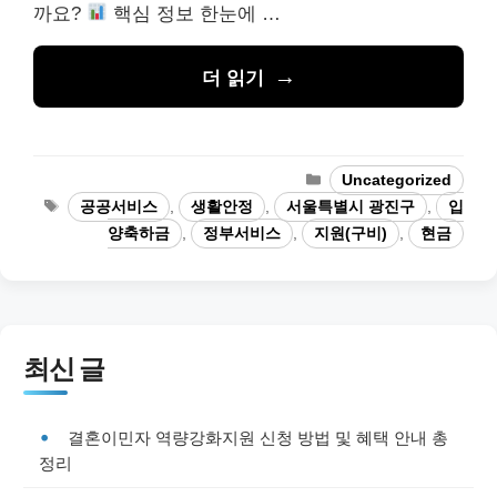
까요?
핵심 정보 한눈에 …
더 읽기
카
Uncategorized
테
태
공공서비스
,
생활안정
,
서울특별시 광진구
,
입
고
그
양축하금
,
정부서비스
,
지원(구비)
,
현금
리
최신 글
결혼이민자 역량강화지원 신청 방법 및 혜택 안내 총
정리