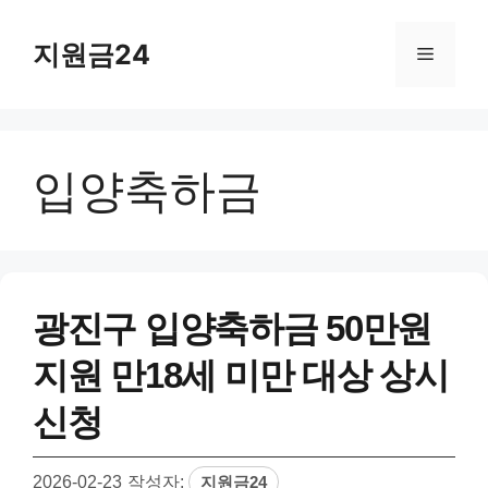
컨
텐
지원금24
메
츠
로
뉴
건
너
입양축하금
뛰
기
광진구 입양축하금 50만원
지원 만18세 미만 대상 상시
신청
2026-02-23
작성자:
지원금24