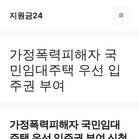
컨
텐
지원금24
메
츠
로
뉴
건
너
가정폭력피해자 국
뛰
기
민임대주택 우선 입
주권 부여
가정폭력피해자 국민임대
주택 우선 입주권 부여 신청