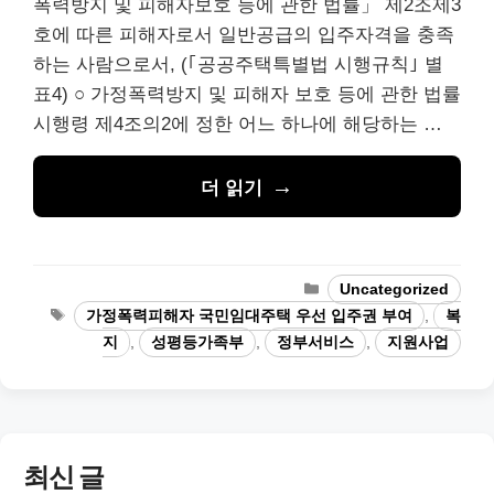
폭력방지 및 피해자보호 등에 관한 법률」 제2조제3
호에 따른 피해자로서 일반공급의 입주자격을 충족
하는 사람으로서, (｢공공주택특별법 시행규칙｣ 별
표4) ○ 가정폭력방지 및 피해자 보호 등에 관한 법률
시행령 제4조의2에 정한 어느 하나에 해당하는 …
더 읽기
카
Uncategorized
테
태
가정폭력피해자 국민임대주택 우선 입주권 부여
,
복
고
그
지
,
성평등가족부
,
정부서비스
,
지원사업
리
최신 글