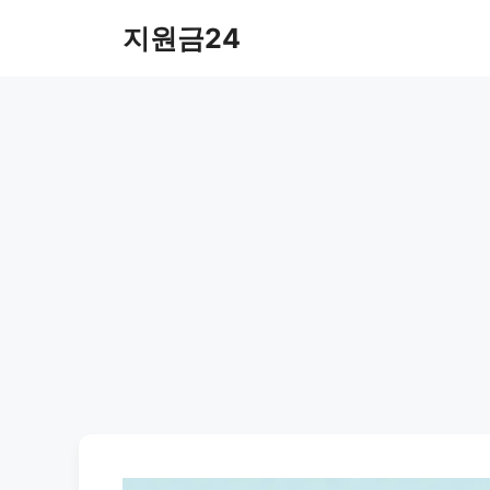
컨
지원금24
텐
츠
로
건
너
뛰
기