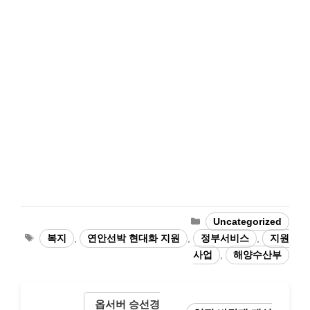
카
Uncategorized
테
태
복지
,
연안선박 현대화 지원
,
정부서비스
,
지원
고
그
사업
,
해양수산부
리
옵서버 승선경