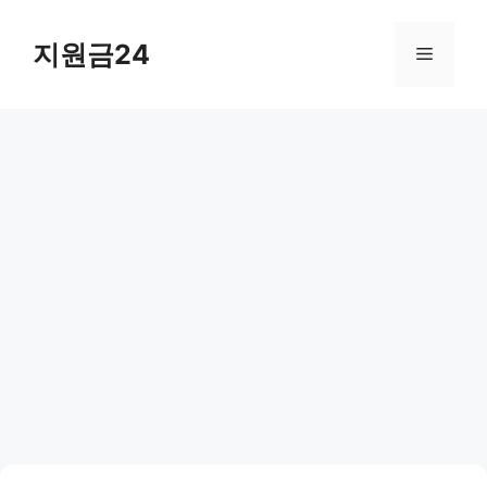
컨
텐
지원금24
메
츠
로
뉴
건
너
뛰
기