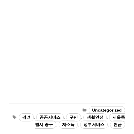
카
Uncategorized
테
태
격려
,
공공서비스
,
구민
,
생활안정
,
서울특
고
그
별시 중구
,
저소득
,
정부서비스
,
현금
리