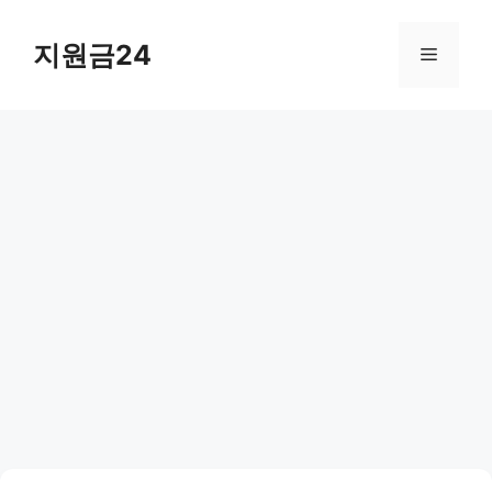
컨
텐
지원금24
메
츠
로
뉴
건
너
뛰
기