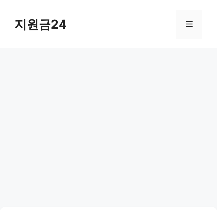
컨
텐
지원금24
메
츠
로
뉴
건
너
뛰
기