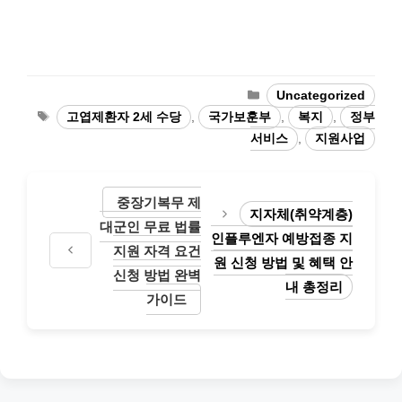
카
Uncategorized
테
태
고엽제환자 2세 수당
,
국가보훈부
,
복지
,
정부
고
그
서비스
,
지원사업
리
중장기복무 제
지자체(취약계층)
대군인 무료 법률
인플루엔자 예방접종 지
지원 자격 요건
원 신청 방법 및 혜택 안
신청 방법 완벽
내 총정리
가이드