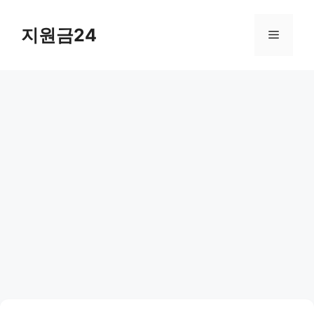
컨
텐
지원금24
메
츠
로
뉴
건
너
뛰
기