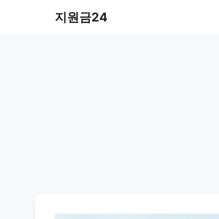
컨
지원금24
텐
츠
로
건
너
뛰
기