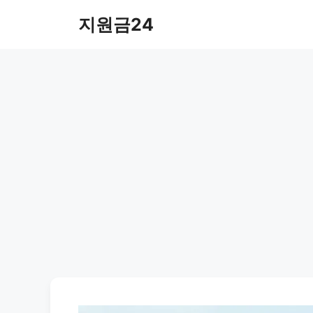
컨
지원금24
텐
츠
로
건
너
뛰
기