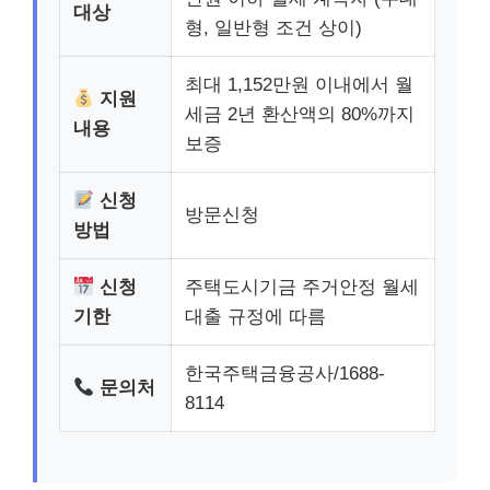
대상
형, 일반형 조건 상이)
최대 1,152만원 이내에서 월
지원
세금 2년 환산액의 80%까지
내용
보증
신청
방문신청
방법
신청
주택도시기금 주거안정 월세
기한
대출 규정에 따름
한국주택금융공사/1688-
문의처
8114