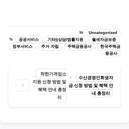
카
Uncategorized
테
태
공공서비스
,
기타||상담/법률지원
,
월세자금보증
,
고
그
정부서비스
,
주거·자립
,
주택금융공사
,
한국주택금
리
융공사
착한가격업소
수산경영인회생자
지원 신청 방법 및
금 신청 방법 및 혜택 안
혜택 안내 총정
내 총정리
리