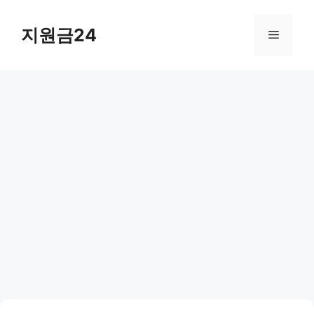
컨
텐
지원금24
메
츠
로
뉴
건
너
뛰
기