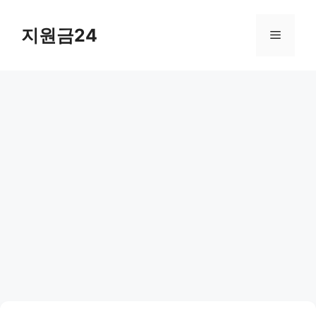
컨
텐
지원금24
메
츠
로
뉴
건
너
뛰
기