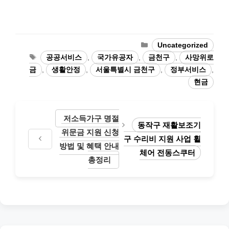
카
Uncategorized
테
태
공공서비스
,
국가유공자
,
금천구
,
사망위로
고
그
금
,
생활안정
,
서울특별시 금천구
,
정부서비스
,
리
현금
저소득가구 명절
동작구 재활보조기
위문금 지원 신청
구 수리비 지원 사업 휠
방법 및 혜택 안내
체어 전동스쿠터
총정리