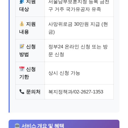
지원
서울남부보훈지청 등록 금천
대상
구 거주 국가유공자 유족
지원
사망위로금 30만원 지급 (현
내용
금)
신청
정부24 온라인 신청 또는 방
방법
문 신청
신청
상시 신청 가능
기한
문의처
복지정책과/02-2627-1353
서비스 개요 및 혜택