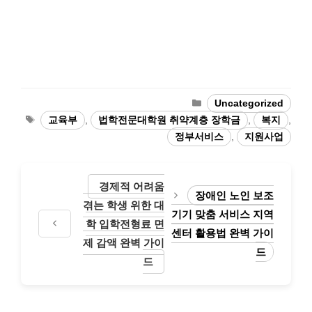
카
Uncategorized
테
태
교육부
,
법학전문대학원 취약계층 장학금
,
복지
,
고
그
정부서비스
,
지원사업
리
경제적 어려움
장애인 노인 보조
겪는 학생 위한 대
기기 맞춤 서비스 지역
학 입학전형료 면
센터 활용법 완벽 가이
제 감액 완벽 가이
드
드