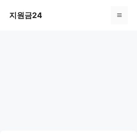
컨
텐
지원금24
메
츠
로
뉴
건
너
뛰
기