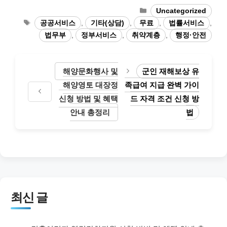
카
Uncategorized
테
태
공공서비스
,
기타(상담)
,
무료
,
법률서비스
,
고
그
법무부
,
정부서비스
,
취약계층
,
행정·안전
리
해양문화행사 및
군인 재해보상 유
해양영토 대장정
족급여 지급 완벽 가이
신청 방법 및 혜택
드 자격 조건 신청 방
안내 총정리
법
최신 글