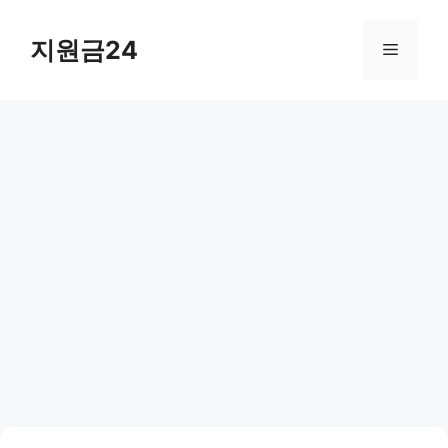
컨
텐
지원금24
메
츠
로
뉴
건
너
뛰
기