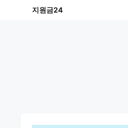
컨
지원금24
텐
츠
로
건
너
뛰
기