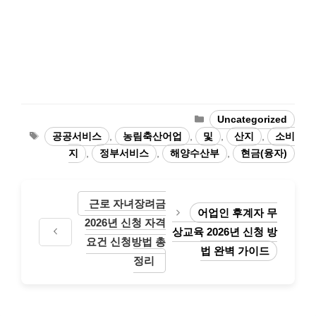
카
Uncategorized
테
태
공공서비스
,
농림축산어업
,
및
,
산지
,
소비
고
그
지
,
정부서비스
,
해양수산부
,
현금(융자)
리
근로 자녀장려금
어업인 후계자 무
2026년 신청 자격
상교육 2026년 신청 방
요건 신청방법 총
법 완벽 가이드
정리