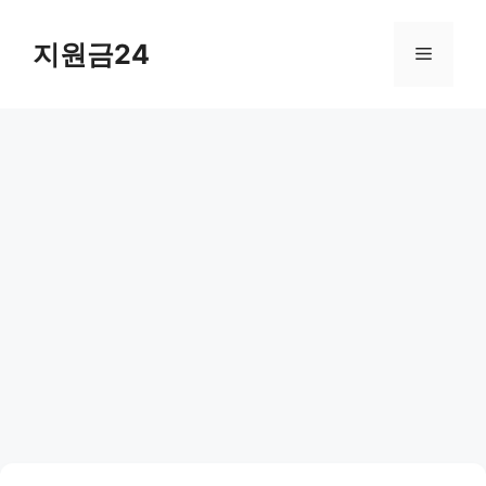
컨
텐
지원금24
메
츠
로
뉴
건
너
뛰
기