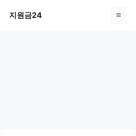
컨
텐
지원금24
메
츠
로
뉴
건
너
뛰
기