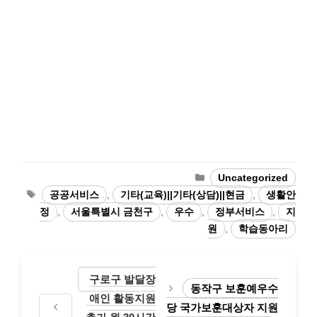
카
Uncategorized
테
태
공공서비스
,
기타(교육)||기타(상담)||현금
,
생활안
고
그
정
,
서울특별시 금천구
,
우수
,
정부서비스
,
지
리
원
,
학습동아리
구로구 발달장
동작구 보훈예우수
애인 활동지원
당 국가보훈대상자 지원