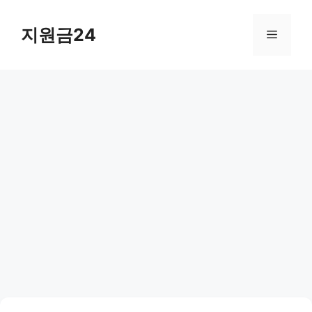
컨
텐
지원금24
메
츠
로
뉴
건
너
뛰
기