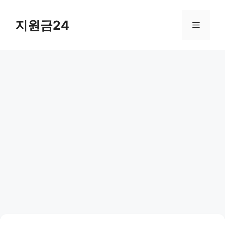
컨
텐
지원금24
메
츠
로
뉴
건
너
뛰
기