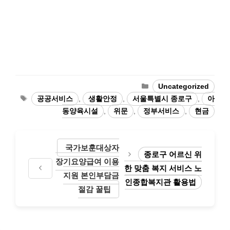
카
Uncategorized
테
태
공공서비스
,
생활안정
,
서울특별시 종로구
,
아
고
그
동양육시설
,
위문
,
정부서비스
,
현금
리
국가보훈대상자
종로구 어르신 위
장기요양급여 이용
한 맞춤 복지 서비스 노
지원 본인부담금
인종합복지관 활용법
절감 꿀팁